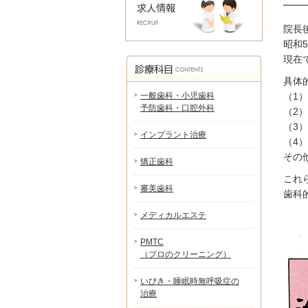
院長
昭和
現在
具体
一般歯科・小児歯科
（1
予防歯科・口腔外科
（2
（3
インプラント治療
（4
その
矯正歯科
これ
審美歯科
歯科
メディカルエステ
PMTC
（プロのクリーニング）
いびき・睡眠時無呼吸症の
治療