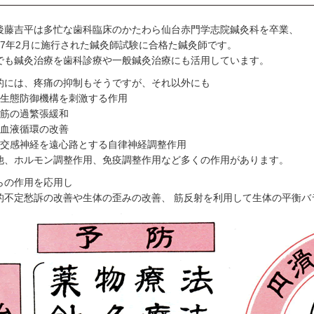
後藤吉平は多忙な歯科臨床のかたわら仙台赤門学志院鍼灸科を卒業、
57年2月に施行された鍼灸師試験に合格た鍼灸師です。
でも鍼灸治療を歯科診療や一般鍼灸治療にも活用しています。
的には、疼痛の抑制もそうですが、それ以外にも
）生態防御機構を刺激する作用
）筋の過繁張緩和
）血液循環の改善
）交感神経を遠心路とする自律神経調整作用
他、ホルモン調整作用、免疫調整作用など多くの作用があります。
らの作用を応用し
的不定愁訴の改善や生体の歪みの改善、 筋反射を利用して生体の平衡バ